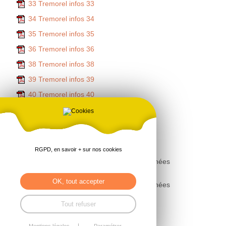
33 Tremorel infos 33
34 Tremorel infos 34
35 Tremorel infos 35
36 Tremorel infos 36
38 Tremorel infos 38
39 Tremorel infos 39
40 Tremorel infos 40
41-Tremorel infos 41
42 Tremorel infos 42
43 Tremorel infos 43
RGPD, en savoir + sur nos cookies
Retrouvez les archives des bulletins des années
précédentes : 2018/2021
en cliquant ici
OK, tout accepter
Retrouvez les archives des bulletins des années
précédentes : 2012/2017
en cliquant ici
Tout refuser