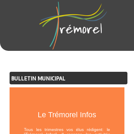
BULLETIN MUNICIPAL
Le Trémorel Infos
Tous les trimestres vos élus rédigent: le