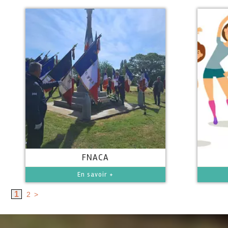
FNACA
En savoir +
1
2
>