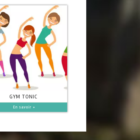
GYM TONIC
En savoir +