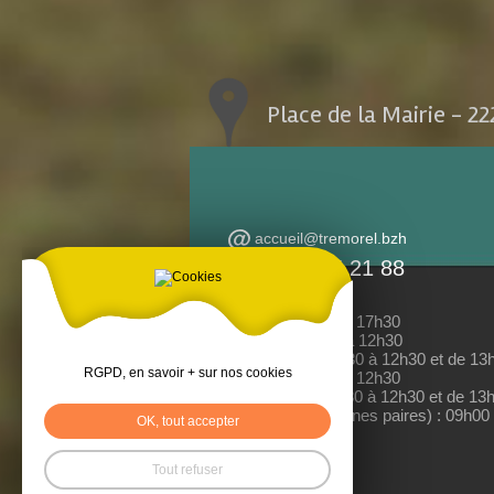
Place de la Mairie - 2
accueil@tremorel.bzh
02 96 25 21 88
Lundi : 13h30 à 17h30
Mardi : 08h30 à 12h30
Mercredi : 08h30 à 12h30 et de 13
RGPD, en savoir + sur nos cookies
Jeudi : 08h30 à 12h30
Vendredi : 08h30 à 12h30 et de 13
Samedi (semaines paires) : 09h00
OK, tout accepter
Tout refuser