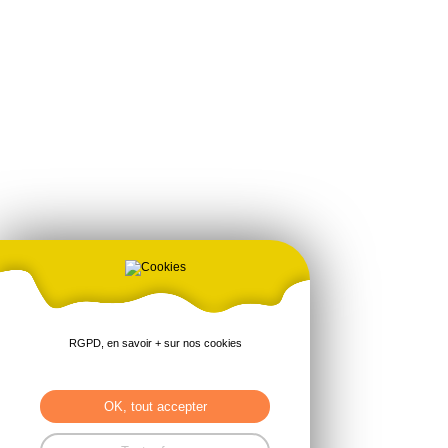
SNAAM
PA La Gautraie Ouest
22230 TREMOREL
RGPD, en savoir + sur nos cookies
Tel : 02.96.66.28.21
https://www.snaam.fr/
OK, tout accepter