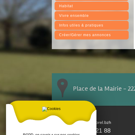
Habitat
Vivre ensemble
Infos utiles & pratiques
Créer/Gérer mes annonces
Place de la Mairie - 2
accueil@tremorel.bzh
02 96 25 21 88