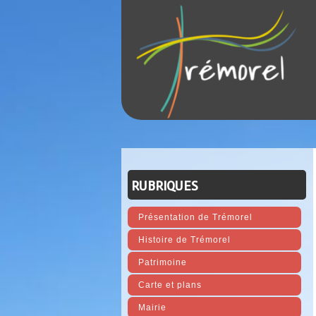
RUBRIQUES
Présentation de Trémorel
Histoire de Trémorel
Patrimoine
Carte et plans
Mairie