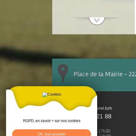
Place de la Mairie - 2
accueil@tremorel.bzh
02 96 25 21 88
RGPD, en savoir + sur nos cookies
Lundi : 13h30 à 17h30
OK, tout accepter