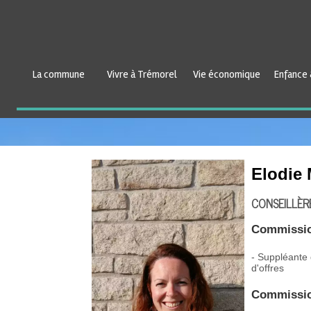
La commune
Vivre à Trémorel
Vie économique
Enfance 
Elodi
CONSEILLÈR
Commissi
- Suppléante
d'offres
Commissio