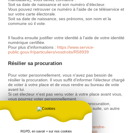
Soit sa date de naissance et son numéro d'électeur.
Vous pouvez retrouver ce numéro à l'aide de ce téléservice et
sur votre carte électorale.
Soit sa date de naissance, ses prénoms, son nom et la
commune où il vote.
Il faudra ensuite justifier votre identité à l'aide de votre identité
numérique certifiée.
Pour plus d'informations :
https://www.service-
public.gouv.fr/particuliers/vosdroits/R58939
Résilier sa procuration
Pour voter personnellement, vous n'avez pas besoin de
résilier la procuration. Il vous suffit d'informer l'électeur chargé
de voter à votre place et de vous rendre au bureau de vote
avant lui.
Si cet électeur n'est pas venu voter à votre place avant vous,
vous pourrez voter personnellement.
Vous pouvez toutefois choisir de résilier la procuration,
notamment si vous souhaitez charger, par la suite, un autre
électeur de voter à votre place.
Source de l'image
:
https://www.elections.interieur.gouv.fr/comprendre-
elections/comment-je-vote/vote-par-procuration
RGPD, en savoir + sur nos cookies