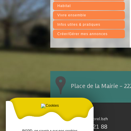
Habitat
Vivre ensemble
Infos utiles & pratiques
Créer/Gérer mes annonces
Place de la Mairie - 2
accueil@tremorel.bzh
02 96 25 21 88