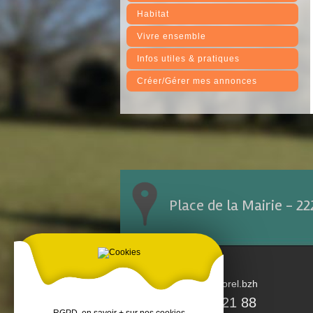
Habitat
Vivre ensemble
Infos utiles & pratiques
Créer/Gérer mes annonces
Place de la Mairie - 2
accueil@tremorel.bzh
02 96 25 21 88