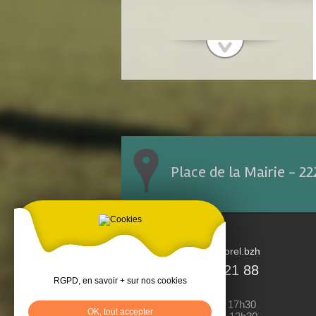
Place de la Mairie - 2
accueil@tremorel.bzh
02 96 25 21 88
RGPD, en savoir + sur nos cookies
Lundi : 13h30 à 17h30
OK, tout accepter