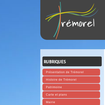
RUBRIQUES
Présentation de Trémorel
Histoire de Trémorel
Patrimoine
Carte et plans
Mairie