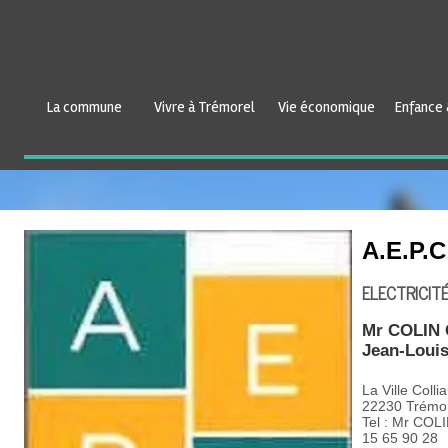
La commune
Vivre à Trémorel
Vie économique
Enfance 
A.E.P.C
ELECTRICITÉ
Mr COLIN 
Jean-Loui
La Ville Colli
22230 Trémo
Tel : Mr COL
15 65 90 28