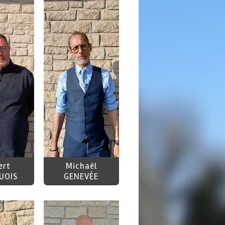
ert
Michaël
UOIS
GENEVÉE