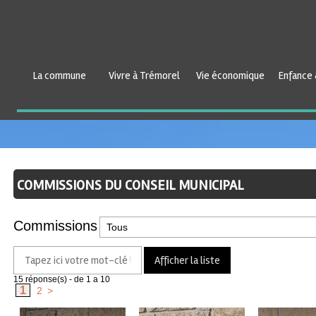
La commune
Vivre à Trémorel
Vie économique
Enfance 
COMMISSIONS DU CONSEIL MUNICIPAL
Commissions
15
réponse(s) - de 1 a 10
1
2
>