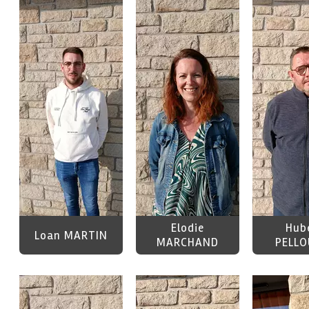
Elodie
Hub
Loan MARTIN
MARCHAND
PELLO