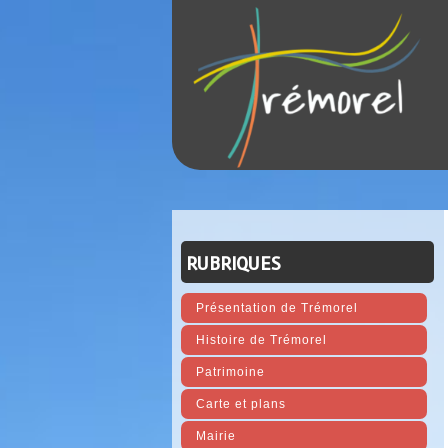
RUBRIQUES
Présentation de Trémorel
Histoire de Trémorel
Patrimoine
Carte et plans
Mairie